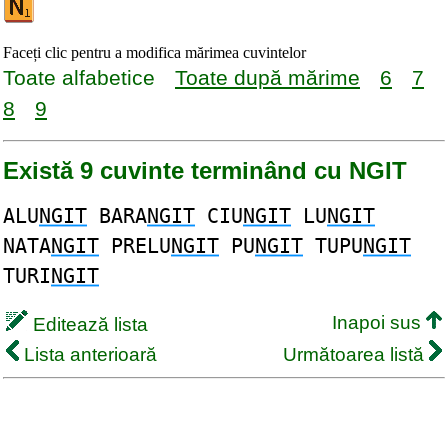
Faceți clic pentru a modifica mărimea cuvintelor
Toate alfabetice
Toate după mărime
6
7
8
9
Există 9 cuvinte terminând cu NGIT
ALU
NGIT
BARA
NGIT
CIU
NGIT
LU
NGIT
NATA
NGIT
PRELU
NGIT
PU
NGIT
TUPU
NGIT
TURI
NGIT
Inapoi sus
Editează lista
Lista anterioară
Următoarea listă