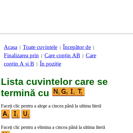
Acasa
Toate cuvintele
Începător de
|
|
|
Finalizarea prin
Care conțin AB
Care
|
|
conțin A și B
În poziție
|
Lista cuvintelor care se
termină cu
Faceți clic pentru a alege a cincea până la ultima literă
Faceți clic pentru a elimina a cincea până la ultima literă