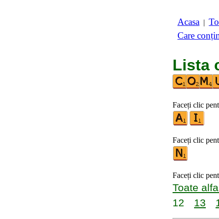
Acasa
To
|
Care conți
Lista 
Faceți clic pen
Faceți clic pent
Faceți clic pen
Toate alfa
12
13