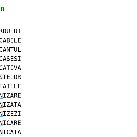
in
RDULUI
CABILE
CANTUL
CASESI
CATIVA
STELOR
TATILE
N
IZARE
N
IZATA
N
IZEZI
N
ICARE
N
ICATA