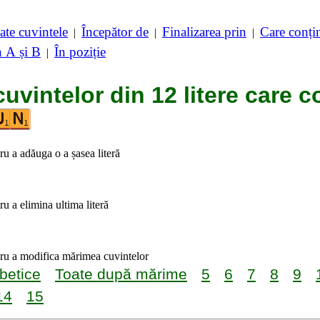
ate cuvintele
Începător de
Finalizarea prin
Care conț
|
|
|
n A și B
În poziție
|
cuvintelor din 12 litere care c
tru a adăuga o a șasea literă
ru a elimina ultima literă
tru a modifica mărimea cuvintelor
betice
Toate după mărime
5
6
7
8
9
14
15