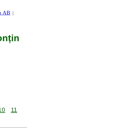
in AB
|
onțin
10
11