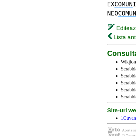
EX
COMUN
NEO
COMU
Editează
Lista ant
Consulta
Wikțion
Scrabble
Scrabbl
Scrabbl
Scrabble
Scrabbl
Site-uri 
1Cuvan
Acest site
© Ortogra