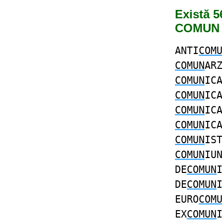
Există 5
COMUN
ANTI
COM
COMUN
AR
COMUN
IC
COMUN
IC
COMUN
IC
COMUN
IC
COMUN
IS
COMUN
IU
DE
COMUN
DE
COMUN
EURO
COM
EX
COMUN