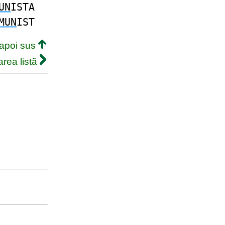
UN
ISTA
MUN
IST
napoi sus
rea listă