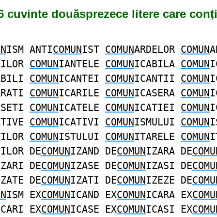
6 cuvinte douăsprezece litere care conț
UN
ISM ANTI
COMUN
IST
COMUN
ARDELOR
COMUN
A
ZILOR
COMUN
IANTELE
COMUN
ICABILA
COMUN
I
ABILI
COMUN
ICANTEI
COMUN
ICANTII
COMUN
I
ARATI
COMUN
ICARILE
COMUN
ICASERA
COMUN
I
ASETI
COMUN
ICATELE
COMUN
ICATIEI
COMUN
I
ATIVE
COMUN
ICATIVI
COMUN
ISMULUI
COMUN
I
TILOR
COMUN
ISTULUI
COMUN
ITARELE
COMUN
I
NILOR DE
COMUN
IZAND DE
COMUN
IZARA DE
COMU
IZARI DE
COMUN
IZASE DE
COMUN
IZASI DE
COMU
IZATE DE
COMUN
IZATI DE
COMUN
IZEZE DE
COMU
UN
ISM EX
COMUN
ICAND EX
COMUN
ICARA EX
COMU
ICARI EX
COMUN
ICASE EX
COMUN
ICASI EX
COMU