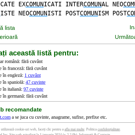
ICATE EX
COMUN
ICATI INTER
COMUN
AL NEO
COM
N
ISTE NEO
COMUN
ISTI POST
COMUN
ISM POST
CO
I
 lista
erioară
Următoa
ți această listă pentru:
ar română: fără cuvânt
 în franceză: fără cuvânt
e în engleză:
1 cuvânt
e în spaniolă:
47 cuvinte
 în italiană:
97 cuvinte
e în germană: fără cuvânt
web recomandate
t.com
a se juca cu cuvinte, anagrame, sufixe, prefixe etc.
 utilizează cookie-uri web, faceți clic pentru a
afla mai multe
. Politica
confidențialitate
.
f Inc. Site web actualizat la 1 ianuarie 2024 (v-2.2.0
b
).
Informații & Contacte
.