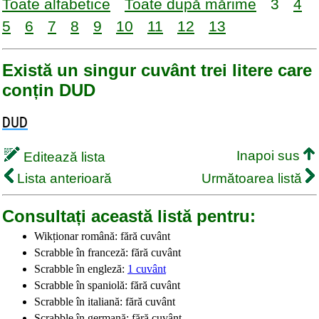
Toate alfabetice
Toate după mărime
3
4
5
6
7
8
9
10
11
12
13
Există un singur cuvânt trei litere care
conțin DUD
DUD
Inapoi sus
Editează lista
Lista anterioară
Următoarea listă
Consultați această listă pentru:
Wikționar română: fără cuvânt
Scrabble în franceză: fără cuvânt
Scrabble în engleză:
1 cuvânt
Scrabble în spaniolă: fără cuvânt
Scrabble în italiană: fără cuvânt
Scrabble în germană: fără cuvânt