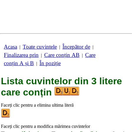
Acasa
Toate cuvintele
Începător de
|
|
|
Finalizarea prin
Care conțin AB
Care
|
|
conțin A și B
În poziție
|
Lista cuvintelor din 3 litere
care conțin
Faceți clic pentru a elimina ultima literă
Faceți clic pentru a modifica mărimea cuvintelor