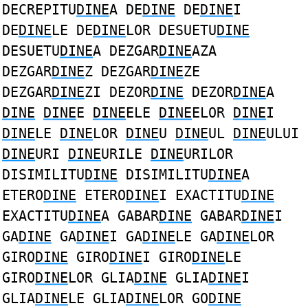
DECREPITU
DINE
A DE
DINE
DE
DINE
I
DE
DINE
LE DE
DINE
LOR DESUETU
DINE
DESUETU
DINE
A DEZGAR
DINE
AZA
DEZGAR
DINE
Z DEZGAR
DINE
ZE
DEZGAR
DINE
ZI DEZOR
DINE
DEZOR
DINE
A
DINE
DINE
E
DINE
ELE
DINE
ELOR
DINE
I
DINE
LE
DINE
LOR
DINE
U
DINE
UL
DINE
ULUI
DINE
URI
DINE
URILE
DINE
URILOR
DISIMILITU
DINE
DISIMILITU
DINE
A
ETERO
DINE
ETERO
DINE
I EXACTITU
DINE
EXACTITU
DINE
A GABAR
DINE
GABAR
DINE
I
GA
DINE
GA
DINE
I GA
DINE
LE GA
DINE
LOR
GIRO
DINE
GIRO
DINE
I GIRO
DINE
LE
GIRO
DINE
LOR GLIA
DINE
GLIA
DINE
I
GLIA
DINE
LE GLIA
DINE
LOR GO
DINE