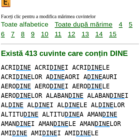
Faceți clic pentru a modifica mărimea cuvintelor
Toate alfabetice
Toate după mărime
4
5
6
7
8
9
10
11
12
13
14
15
Există 413 cuvinte care conțin DINE
ACRI
DINE
ACRI
DINE
I ACRI
DINE
LE
ACRI
DINE
LOR A
DINE
AORI A
DINE
AURI
AERO
DINE
AERO
DINE
I AERO
DINE
LE
AERO
DINE
LOR ALABAN
DINE
ALABAN
DINE
I
AL
DINE
AL
DINE
I AL
DINE
LE AL
DINE
LOR
ALTITU
DINE
ALTITU
DINE
A AMAN
DINE
AMAN
DINE
I AMAN
DINE
LE AMAN
DINE
LOR
AMI
DINE
AMI
DINE
I AMI
DINE
LE