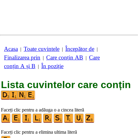
Acasa
Toate cuvintele
Începător de
|
|
|
Finalizarea prin
Care conțin AB
Care
|
|
conțin A și B
În poziție
|
Lista cuvintelor care conțin
Faceți clic pentru a adăuga o a cincea literă
Faceți clic pentru a elimina ultima literă