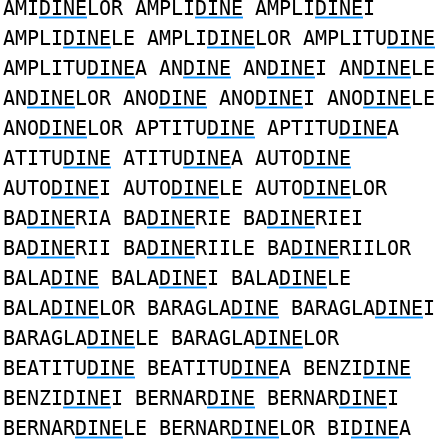
AMI
DINE
LOR AMPLI
DINE
AMPLI
DINE
I
AMPLI
DINE
LE AMPLI
DINE
LOR AMPLITU
DINE
AMPLITU
DINE
A AN
DINE
AN
DINE
I AN
DINE
LE
AN
DINE
LOR ANO
DINE
ANO
DINE
I ANO
DINE
LE
ANO
DINE
LOR APTITU
DINE
APTITU
DINE
A
ATITU
DINE
ATITU
DINE
A AUTO
DINE
AUTO
DINE
I AUTO
DINE
LE AUTO
DINE
LOR
BA
DINE
RIA BA
DINE
RIE BA
DINE
RIEI
BA
DINE
RII BA
DINE
RIILE BA
DINE
RIILOR
BALA
DINE
BALA
DINE
I BALA
DINE
LE
BALA
DINE
LOR BARAGLA
DINE
BARAGLA
DINE
I
BARAGLA
DINE
LE BARAGLA
DINE
LOR
BEATITU
DINE
BEATITU
DINE
A BENZI
DINE
BENZI
DINE
I BERNAR
DINE
BERNAR
DINE
I
BERNAR
DINE
LE BERNAR
DINE
LOR BI
DINE
A