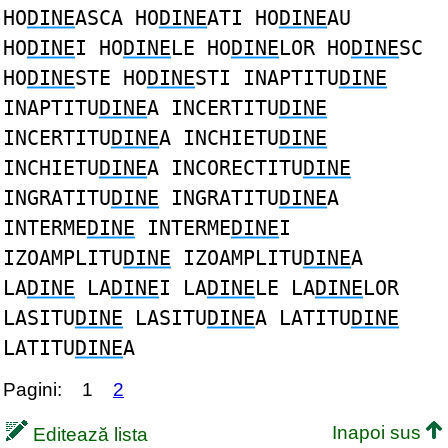
HO
DINE
ASCA HO
DINE
ATI HO
DINE
AU
HO
DINE
I HO
DINE
LE HO
DINE
LOR HO
DINE
SC
HO
DINE
STE HO
DINE
STI INAPTITU
DINE
INAPTITU
DINE
A INCERTITU
DINE
INCERTITU
DINE
A INCHIETU
DINE
INCHIETU
DINE
A INCORECTITU
DINE
INGRATITU
DINE
INGRATITU
DINE
A
INTERME
DINE
INTERME
DINE
I
IZOAMPLITU
DINE
IZOAMPLITU
DINE
A
LA
DINE
LA
DINE
I LA
DINE
LE LA
DINE
LOR
LASITU
DINE
LASITU
DINE
A LATITU
DINE
LATITU
DINE
A
Pagini:
1
2
Inapoi sus
Editează lista