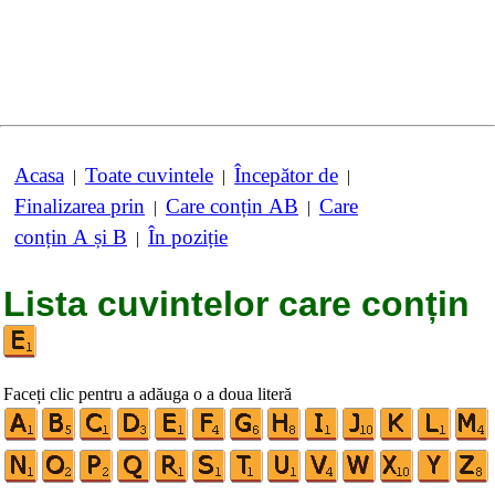
Acasa
Toate cuvintele
Începător de
|
|
|
Finalizarea prin
Care conțin AB
Care
|
|
conțin A și B
În poziție
|
Lista cuvintelor care conțin
Faceți clic pentru a adăuga o a doua literă