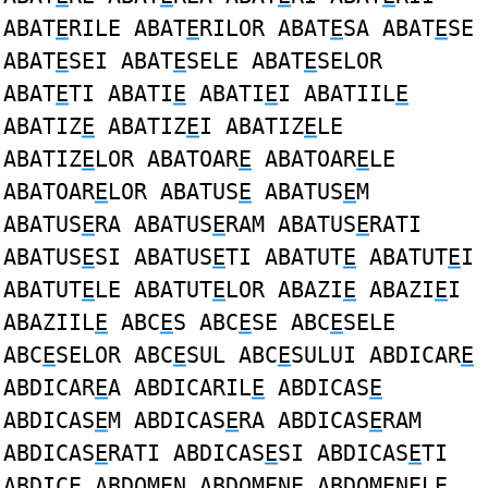
ABAT
E
RILE ABAT
E
RILOR ABAT
E
SA ABAT
E
SE
ABAT
E
SEI ABAT
E
SELE ABAT
E
SELOR
ABAT
E
TI ABATI
E
ABATI
E
I ABATIIL
E
ABATIZ
E
ABATIZ
E
I ABATIZ
E
LE
ABATIZ
E
LOR ABATOAR
E
ABATOAR
E
LE
ABATOAR
E
LOR ABATUS
E
ABATUS
E
M
ABATUS
E
RA ABATUS
E
RAM ABATUS
E
RATI
ABATUS
E
SI ABATUS
E
TI ABATUT
E
ABATUT
E
I
ABATUT
E
LE ABATUT
E
LOR ABAZI
E
ABAZI
E
I
ABAZIIL
E
ABC
E
S ABC
E
SE ABC
E
SELE
ABC
E
SELOR ABC
E
SUL ABC
E
SULUI ABDICAR
E
ABDICAR
E
A ABDICARIL
E
ABDICAS
E
ABDICAS
E
M ABDICAS
E
RA ABDICAS
E
RAM
ABDICAS
E
RATI ABDICAS
E
SI ABDICAS
E
TI
ABDIC
E
ABDOM
E
N ABDOM
E
NE ABDOM
E
NELE