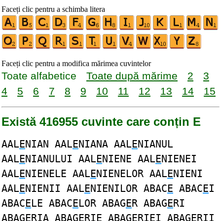
Faceți clic pentru a schimba litera
Faceți clic pentru a modifica mărimea cuvintelor
Toate alfabetice
Toate după mărime
2
3
4
5
6
7
8
9
10
11
12
13
14
15
Există 416955 cuvinte care conțin E
AAL
E
NIAN AAL
E
NIANA AAL
E
NIANUL
AAL
E
NIANULUI AAL
E
NIENE AAL
E
NIENEI
AAL
E
NIENELE AAL
E
NIENELOR AAL
E
NIENI
AAL
E
NIENII AAL
E
NIENILOR ABAC
E
ABAC
E
I
ABAC
E
LE ABAC
E
LOR ABAG
E
R ABAG
E
RI
ABAG
E
RIA ABAG
E
RIE ABAG
E
RIEI ABAG
E
RII