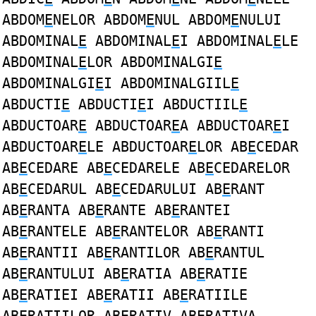
ABDOM
E
NELOR ABDOM
E
NUL ABDOM
E
NULUI
ABDOMINAL
E
ABDOMINAL
E
I ABDOMINAL
E
LE
ABDOMINAL
E
LOR ABDOMINALGI
E
ABDOMINALGI
E
I ABDOMINALGIIL
E
ABDUCTI
E
ABDUCTI
E
I ABDUCTIIL
E
ABDUCTOAR
E
ABDUCTOAR
E
A ABDUCTOAR
E
I
ABDUCTOAR
E
LE ABDUCTOAR
E
LOR AB
E
CEDAR
AB
E
CEDARE AB
E
CEDARELE AB
E
CEDARELOR
AB
E
CEDARUL AB
E
CEDARULUI AB
E
RANT
AB
E
RANTA AB
E
RANTE AB
E
RANTEI
AB
E
RANTELE AB
E
RANTELOR AB
E
RANTI
AB
E
RANTII AB
E
RANTILOR AB
E
RANTUL
AB
E
RANTULUI AB
E
RATIA AB
E
RATIE
AB
E
RATIEI AB
E
RATII AB
E
RATIILE