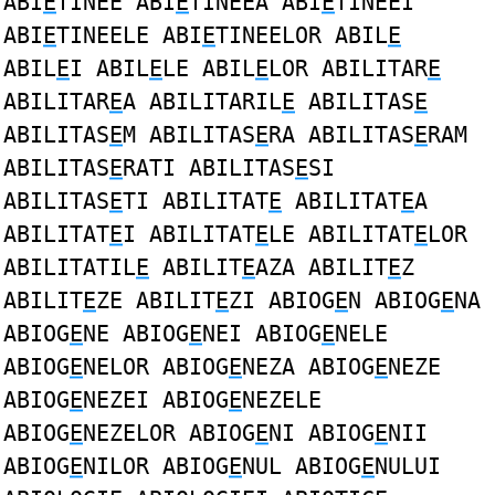
ABI
E
TINEE ABI
E
TINEEA ABI
E
TINEEI
ABI
E
TINEELE ABI
E
TINEELOR ABIL
E
ABIL
E
I ABIL
E
LE ABIL
E
LOR ABILITAR
E
ABILITAR
E
A ABILITARIL
E
ABILITAS
E
ABILITAS
E
M ABILITAS
E
RA ABILITAS
E
RAM
ABILITAS
E
RATI ABILITAS
E
SI
ABILITAS
E
TI ABILITAT
E
ABILITAT
E
A
ABILITAT
E
I ABILITAT
E
LE ABILITAT
E
LOR
ABILITATIL
E
ABILIT
E
AZA ABILIT
E
Z
ABILIT
E
ZE ABILIT
E
ZI ABIOG
E
N ABIOG
E
NA
ABIOG
E
NE ABIOG
E
NEI ABIOG
E
NELE
ABIOG
E
NELOR ABIOG
E
NEZA ABIOG
E
NEZE
ABIOG
E
NEZEI ABIOG
E
NEZELE
ABIOG
E
NEZELOR ABIOG
E
NI ABIOG
E
NII
ABIOG
E
NILOR ABIOG
E
NUL ABIOG
E
NULUI