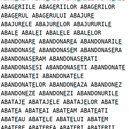
ABAG
E
RIILE ABAG
E
RIILOR ABAG
E
RILOR
ABAG
E
RUL ABAG
E
RULUI ABAJUR
E
ABAJUR
E
LE ABAJUR
E
LOR ABAJURURIL
E
ABAL
E
ABAL
E
I ABAL
E
LE ABAL
E
LOR
ABANDONAR
E
ABANDONAR
E
A ABANDONARIL
E
ABANDONAS
E
ABANDONAS
E
M ABANDONAS
E
RA
ABANDONAS
E
RAM ABANDONAS
E
RATI
ABANDONAS
E
SI ABANDONAS
E
TI ABANDONAT
E
ABANDONAT
E
I ABANDONAT
E
LE
ABANDONAT
E
LOR ABANDON
E
AZA ABANDON
E
Z
ABANDON
E
ZE ABANDON
E
ZI ABANDONURIL
E
ABATAJ
E
ABATAJ
E
LE ABATAJ
E
LOR ABAT
E
ABAT
E
A ABAT
E
AI ABAT
E
AM ABAT
E
ATI
ABAT
E
AU ABAT
E
LE ABAT
E
LUI ABAT
E
M
ABAT
E
RE ABAT
E
REA ABAT
E
RI ABAT
E
RII