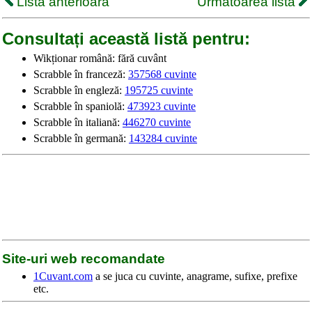
Lista anterioară
Următoarea listă
Consultați această listă pentru:
Wikționar română: fără cuvânt
Scrabble în franceză:
357568 cuvinte
Scrabble în engleză:
195725 cuvinte
Scrabble în spaniolă:
473923 cuvinte
Scrabble în italiană:
446270 cuvinte
Scrabble în germană:
143284 cuvinte
Site-uri web recomandate
1Cuvant.com
a se juca cu cuvinte, anagrame, sufixe, prefixe
etc.