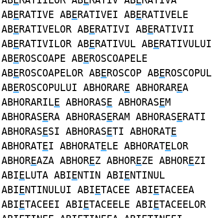
AB
E
RATIILOR AB
E
RATIV AB
E
RATIVA
AB
E
RATIVE AB
E
RATIVEI AB
E
RATIVELE
AB
E
RATIVELOR AB
E
RATIVI AB
E
RATIVII
AB
E
RATIVILOR AB
E
RATIVUL AB
E
RATIVULUI
AB
E
ROSCOAPE AB
E
ROSCOAPELE
AB
E
ROSCOAPELOR AB
E
ROSCOP AB
E
ROSCOPUL
AB
E
ROSCOPULUI ABHORAR
E
ABHORAR
E
A
ABHORARIL
E
ABHORAS
E
ABHORAS
E
M
ABHORAS
E
RA ABHORAS
E
RAM ABHORAS
E
RATI
ABHORAS
E
SI ABHORAS
E
TI ABHORAT
E
ABHORAT
E
I ABHORAT
E
LE ABHORAT
E
LOR
ABHOR
E
AZA ABHOR
E
Z ABHOR
E
ZE ABHOR
E
ZI
ABI
E
LUTA ABI
E
NTIN ABI
E
NTINUL
ABI
E
NTINULUI ABI
E
TACEE ABI
E
TACEEA
ABI
E
TACEEI ABI
E
TACEELE ABI
E
TACEELOR