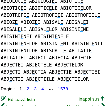
ABIOLOGI
E
ABIOLOGI
E
I ABIOTIC
E
ABIOTIC
E
I ABIOTIC
E
LE ABIOTIC
E
LOR
ABIOTROFI
E
ABIOTROFI
E
I ABIOTROFIIL
E
ABIOZ
E
ABIOZ
E
I ABISAL
E
ABISAL
E
I
ABISAL
E
LE ABISAL
E
LOR ABISINI
E
NE
ABISINI
E
NEI ABISINI
E
NELE
ABISINI
E
NELOR ABISINI
E
NI ABISINI
E
NII
ABISINI
E
NILOR ABISURIL
E
ABITATI
E
ABITATI
E
I ABJ
E
CT ABJ
E
CTA ABJ
E
CTE
ABJ
E
CTEI ABJ
E
CTELE ABJ
E
CTELOR
ABJ
E
CTI ABJ
E
CTIA ABJ
E
CTIE ABJ
E
CTIEI
ABJ
E
CTII ABJ
E
CTIILE ABJ
E
CTIILOR
Pagini:
1
2
3
4
1578
•••
Inapoi sus
Editează lista