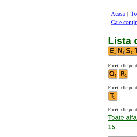
Acasa
To
|
Care conți
Lista 
Faceți clic pen
Faceți clic pent
Faceți clic pen
Toate alfa
15