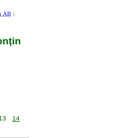
in AB
|
onțin
13
14