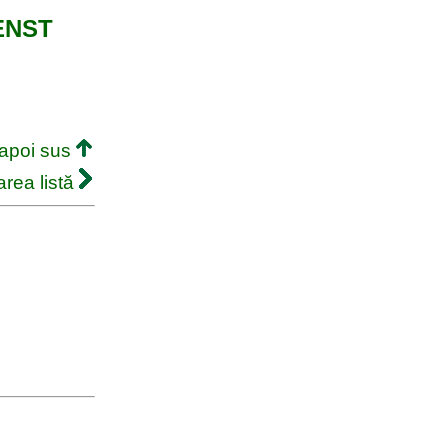
 ENST
napoi sus
rea listă