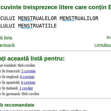
 cuvinte treisprezece litere care conțin
OCULUI M
ENST
RUALELOR M
ENST
RUALILOR
ALULUI M
ENST
RUATIILE
I
 lista
erioară
Următoa
ți această listă pentru:
ar română: fără cuvânt
e în franceză:
5 cuvinte
e în engleză:
6 cuvinte
e în spaniolă:
6 cuvinte
 în italiană:
1 cuvânt
e în germană: fără cuvânt
web recomandate