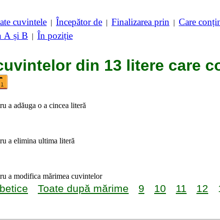
ate cuvintele
Începător de
Finalizarea prin
Care conț
|
|
|
n A și B
În poziție
|
cuvintelor din 13 litere care c
tru a adăuga o a cincea literă
ru a elimina ultima literă
tru a modifica mărimea cuvintelor
betice
Toate după mărime
9
10
11
12