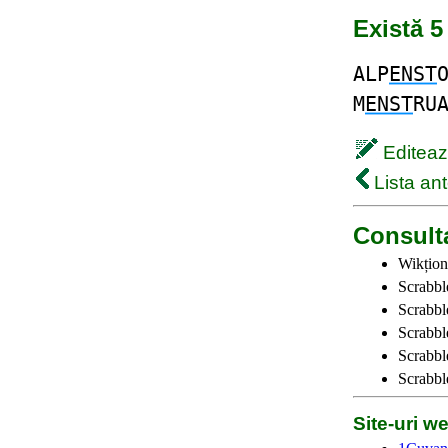
Există 5
ALP
ENST
M
ENST
RU
Editează
Lista ant
Consulta
Wikțion
Scrabbl
Scrabbl
Scrabbl
Scrabble
Scrabbl
Site-uri 