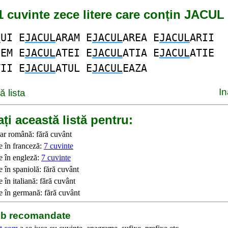
1 cuvinte zece litere care conțin JACUL
L
UI E
JACUL
ARAM E
JACUL
AREA E
JACUL
ARII
SEM E
JACUL
ATEI E
JACUL
ATIA E
JACUL
ATIE
TII E
JACUL
ATUL E
JACUL
EAZA
I
 lista
ți această listă pentru:
ar română: fără cuvânt
e în franceză:
7 cuvinte
e în engleză:
7 cuvinte
 în spaniolă: fără cuvânt
 în italiană: fără cuvânt
e în germană: fără cuvânt
web recomandate