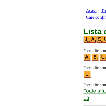
Acasa
To
|
Care conți
Lista 
Faceți clic pen
Faceți clic pent
Faceți clic pen
Toate alfa
13