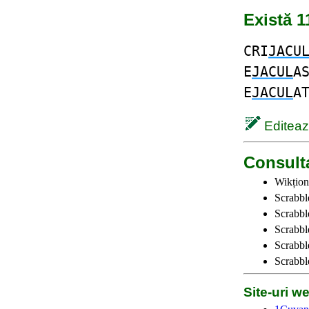
Există 1
CRI
JACU
E
JACUL
A
E
JACUL
A
Editează
Consulta
Wikțion
Scrabbl
Scrabbl
Scrabble
Scrabble
Scrabbl
Site-uri 