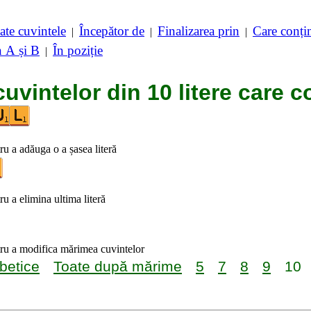
ate cuvintele
Începător de
Finalizarea prin
Care conț
|
|
|
n A și B
În poziție
|
cuvintelor din 10 litere care c
tru a adăuga o a șasea literă
ru a elimina ultima literă
tru a modifica mărimea cuvintelor
betice
Toate după mărime
5
7
8
9
10