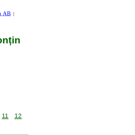
in AB
|
onțin
11
12