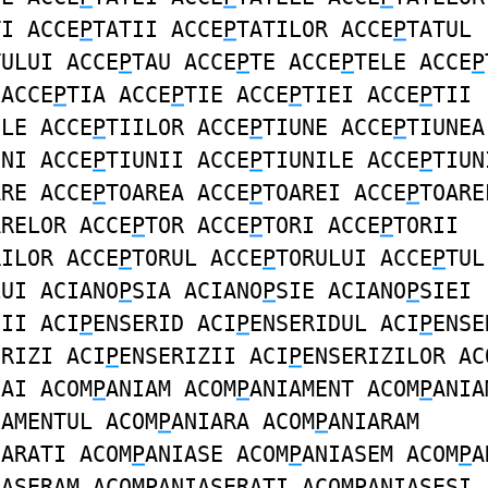
TI ACCE
P
TATII ACCE
P
TATILOR ACCE
P
TATUL
TULUI ACCE
P
TAU ACCE
P
TE ACCE
P
TELE ACCE
P
 ACCE
P
TIA ACCE
P
TIE ACCE
P
TIEI ACCE
P
TII
ILE ACCE
P
TIILOR ACCE
P
TIUNE ACCE
P
TIUNEA
UNI ACCE
P
TIUNII ACCE
P
TIUNILE ACCE
P
TIUN
ARE ACCE
P
TOAREA ACCE
P
TOAREI ACCE
P
TOARE
ARELOR ACCE
P
TOR ACCE
P
TORI ACCE
P
TORII
RILOR ACCE
P
TORUL ACCE
P
TORULUI ACCE
P
TUL
LUI ACIANO
P
SIA ACIANO
P
SIE ACIANO
P
SIEI
SII ACI
P
ENSERID ACI
P
ENSERIDUL ACI
P
ENSE
ERIZI ACI
P
ENSERIZII ACI
P
ENSERIZILOR AC
IAI ACOM
P
ANIAM ACOM
P
ANIAMENT ACOM
P
ANIA
IAMENTUL ACOM
P
ANIARA ACOM
P
ANIARAM
IARATI ACOM
P
ANIASE ACOM
P
ANIASEM ACOM
P
A
IASERAM ACOM
P
ANIASERATI ACOM
P
ANIASESI