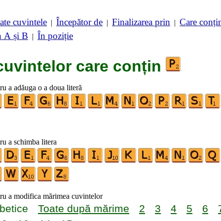
ate cuvintele
Începător de
Finalizarea prin
Care conț
|
|
|
n A și B
În poziție
|
cuvintelor care conțin
tru a adăuga o a doua literă
tru a schimba litera
tru a modifica mărimea cuvintelor
betice
Toate după mărime
2
3
4
5
6