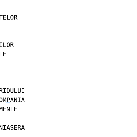
TELOR
ILOR
LE
RIDULUI
OM
P
ANIA
MENTE
NIASERA