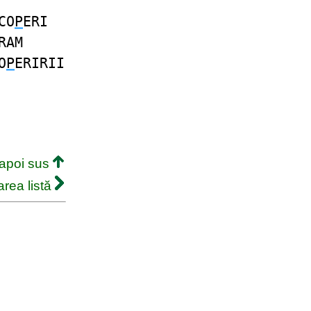
CO
P
ERI
RAM
O
P
ERIRII
napoi sus
rea listă