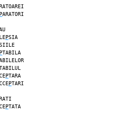
RATOAREI
P
ARATORI
AU
LE
P
SIA
SIILE
P
TABILA
ABILELOR
TABILUL
CE
P
TARA
CCE
P
TARI
RATI
CE
P
TATA