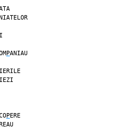
ATA
NIATELOR
I
OM
P
ANIAU
IERILE
IEZI
CO
P
ERE
REAU