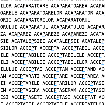
TILOR ACA
P
ARATOARE ACA
P
ARATOAREA ACA
P
A
TOARELE ACA
P
ARATOARELOR ACA
P
ARATOR ACA
TORII ACA
P
ARATORILOR ACA
P
ARATORUL
TORULUI ACA
P
ARATUL ACA
P
ARATULUI ACA
P
AR
AZA ACA
P
AREZ ACA
P
AREZE ACA
P
AREZI ACATA
P
SIE ACATALE
P
SIEI ACATALE
P
SII ACATALE
P
P
SIILOR ACCE
P
T ACCE
P
TA ACCE
P
TABIL ACCE
BILE ACCE
P
TABILEI ACCE
P
TABILELE ACCE
P
T
BILI ACCE
P
TABILII ACCE
P
TABILILOR ACCE
P
BILULUI ACCE
P
TAI ACCE
P
TAM ACCE
P
TAND AC
RAM ACCE
P
TARATI ACCE
P
TARE ACCE
P
TAREA A
RII ACCE
P
TARILE ACCE
P
TARILOR ACCE
P
TASE
SEM ACCE
P
TASERA ACCE
P
TASERAM ACCE
P
TASE
SESI ACCE
P
TASETI ACCE
P
TASI ACCE
P
TAT AC
TE ACCE
P
TATEI ACCE
P
TATELE ACCE
P
TATELOR