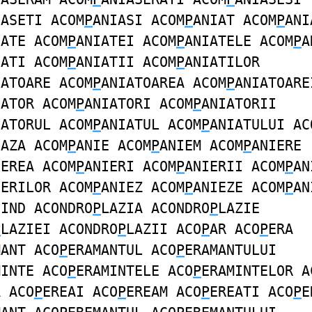
IASETI ACOM
P
ANIASI ACOM
P
ANIAT ACOM
P
ANI
IATE ACOM
P
ANIATEI ACOM
P
ANIATELE ACOM
P
A
IATI ACOM
P
ANIATII ACOM
P
ANIATILOR
IATOARE ACOM
P
ANIATOAREA ACOM
P
ANIATOARE
IATOR ACOM
P
ANIATORI ACOM
P
ANIATORII
IATORUL ACOM
P
ANIATUL ACOM
P
ANIATULUI AC
IAZA ACOM
P
ANIE ACOM
P
ANIEM ACOM
P
ANIERE
IEREA ACOM
P
ANIERI ACOM
P
ANIERII ACOM
P
AN
IERILOR ACOM
P
ANIEZ ACOM
P
ANIEZE ACOM
P
AN
IIND ACONDRO
P
LAZIA ACONDRO
P
LAZIE
P
LAZIEI ACONDRO
P
LAZII ACO
P
AR ACO
P
ERA
MANT ACO
P
ERAMANTUL ACO
P
ERAMANTULUI
MINTE ACO
P
ERAMINTELE ACO
P
ERAMINTELOR A
A ACO
P
EREAI ACO
P
EREAM ACO
P
EREATI ACO
P
E