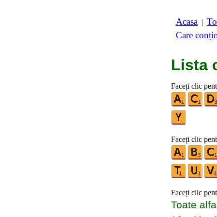
Acasa
To
|
Care conți
Lista 
Faceți clic pen
Faceți clic pen
Faceți clic pen
Toate alfa