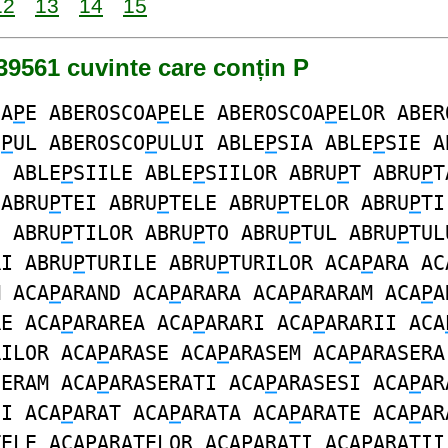
12
13
14
15
39561 cuvinte care conțin P
OA
P
E ABEROSCOA
P
ELE ABEROSCOA
P
ELOR ABER
O
P
UL ABEROSCO
P
ULUI ABLE
P
SIA ABLE
P
SIE A
I ABLE
P
SIILE ABLE
P
SIILOR ABRU
P
T ABRU
P
T
 ABRU
P
TEI ABRU
P
TELE ABRU
P
TELOR ABRU
P
TI
I ABRU
P
TILOR ABRU
P
TO ABRU
P
TUL ABRU
P
TUL
RI ABRU
P
TURILE ABRU
P
TURILOR ACA
P
ARA AC
M ACA
P
ARAND ACA
P
ARARA ACA
P
ARARAM ACA
P
A
RE ACA
P
ARAREA ACA
P
ARARI ACA
P
ARARII ACA
RILOR ACA
P
ARASE ACA
P
ARASEM ACA
P
ARASERA
SERAM ACA
P
ARASERATI ACA
P
ARASESI ACA
P
AR
SI ACA
P
ARAT ACA
P
ARATA ACA
P
ARATE ACA
P
AR
TELE ACA
P
ARATELOR ACA
P
ARATI ACA
P
ARATII