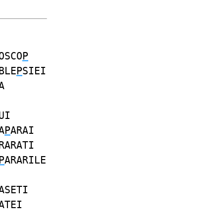
OSCO
P
BLE
P
SIEI
A
UI
A
P
ARAI
RARATI
P
ARARILE
ASETI
ATEI