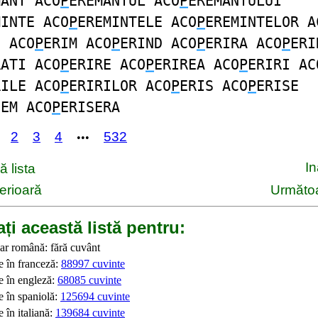
MANT ACO
P
EREMANTUL ACO
P
EREMANTULUI
MINTE ACO
P
EREMINTELE ACO
P
EREMINTELOR A
I ACO
P
ERIM ACO
P
ERIND ACO
P
ERIRA ACO
P
ERI
RATI ACO
P
ERIRE ACO
P
ERIREA ACO
P
ERIRI AC
RILE ACO
P
ERIRILOR ACO
P
ERIS ACO
P
ERISE
SEM ACO
P
ERISERA
2
3
4
532
•••
I
 lista
erioară
Următoa
ți această listă pentru:
ar română: fără cuvânt
e în franceză:
88997 cuvinte
e în engleză:
68085 cuvinte
e în spaniolă:
125694 cuvinte
 în italiană:
139684 cuvinte