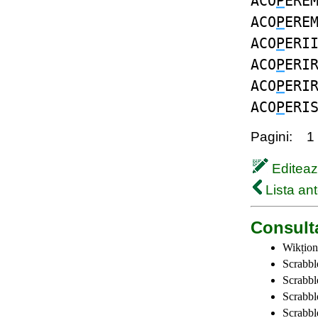
ACO
P
ERE
ACO
P
ERE
ACO
P
ERI
ACO
P
ERI
ACO
P
ERI
ACO
P
ERI
Pagini:
1
Editează
Lista ant
Consulta
Wikțion
Scrabbl
Scrabbl
Scrabbl
Scrabble