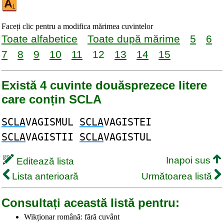
Faceți clic pentru a modifica mărimea cuvintelor
Toate alfabetice
Toate după mărime
5
6
7
8
9
10
11
12
13
14
15
Există 4 cuvinte douăsprezece litere
care conțin SCLA
SCLA
VAGISMUL
SCLA
VAGISTEI
SCLA
VAGISTII
SCLA
VAGISTUL
Inapoi sus
Editează lista
Lista anterioară
Următoarea listă
Consultați această listă pentru:
Wikționar română: fără cuvânt