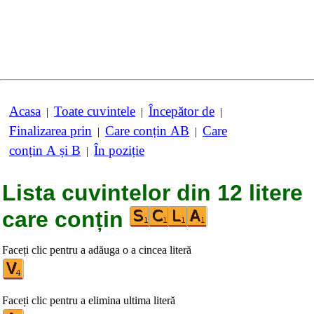
Acasa
Toate cuvintele
Începător de
|
|
|
Finalizarea prin
Care conțin AB
Care
|
|
conțin A și B
În poziție
|
Lista cuvintelor din 12 litere
care conțin
Faceți clic pentru a adăuga o a cincea literă
Faceți clic pentru a elimina ultima literă