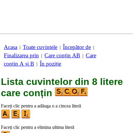
Acasa
Toate cuvintele
Începător de
|
|
|
Finalizarea prin
Care conțin AB
Care
|
|
conțin A și B
În poziție
|
Lista cuvintelor din 8 litere
care conțin
Faceți clic pentru a adăuga o a cincea literă
Faceți clic pentru a elimina ultima literă