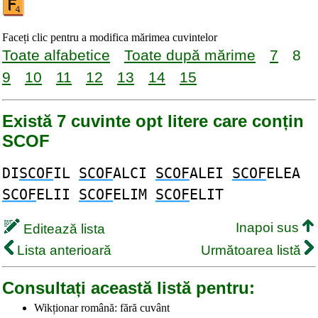
Faceți clic pentru a modifica mărimea cuvintelor
Toate alfabetice
Toate după mărime
7
8
9
10
11
12
13
14
15
Există 7 cuvinte opt litere care conțin
SCOF
DI
SCOF
IL
SCOF
ALCI
SCOF
ALEI
SCOF
ELEA
SCOF
ELII
SCOF
ELIM
SCOF
ELIT
Inapoi sus
Editează lista
Lista anterioară
Următoarea listă
Consultați această listă pentru:
Wikționar română: fără cuvânt